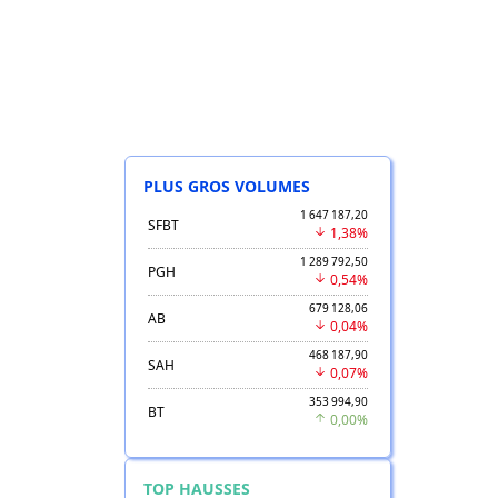
PLUS GROS VOLUMES
1 647 187,20
SFBT
1,38%
1 289 792,50
PGH
0,54%
679 128,06
AB
0,04%
468 187,90
SAH
0,07%
353 994,90
BT
0,00%
TOP HAUSSES