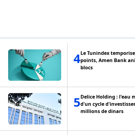
Le Tunindex temporise 
4
points, Amen Bank an
blocs
Delice Holding : l'eau 
5
d'un cycle d'investiss
millions de dinars