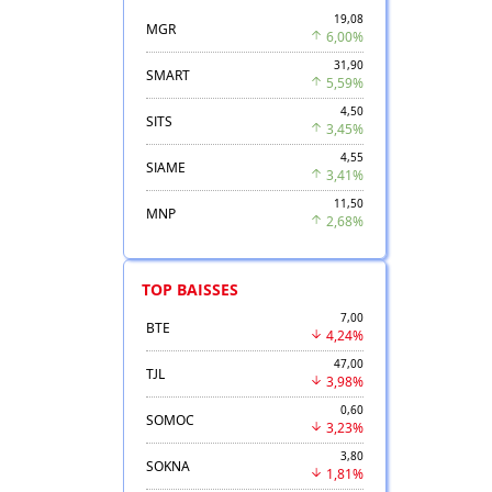
19,08
MGR
6,00%
31,90
SMART
5,59%
4,50
SITS
3,45%
4,55
SIAME
3,41%
11,50
MNP
2,68%
TOP BAISSES
7,00
BTE
4,24%
47,00
TJL
3,98%
0,60
SOMOC
3,23%
3,80
SOKNA
1,81%