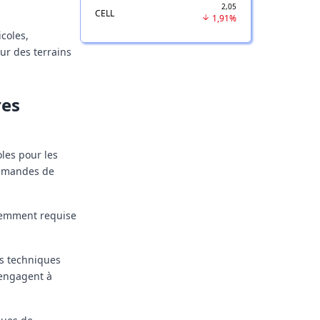
2,05
CELL
1,91%
coles,
ur des terrains
res
oles pour les
 demandes de
édemment requise
es techniques
'engagent à