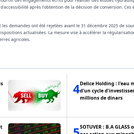
t fournir des engagements écrits pour réaliser des études hydrauli
d'accessibilité après l'obtention de la décision de conversion. Ces
 les demandes ont été rejetées avant le 31 décembre 2025 de sou
ositions actualisées. La mesure vise à accélérer la régularisation
erres agricoles.
is
Delice Holding : l'eau 
4
d'un cycle d'investiss
millions de dinars
t
SOTUVER : B.A GLASS of
5
par action aux minorit