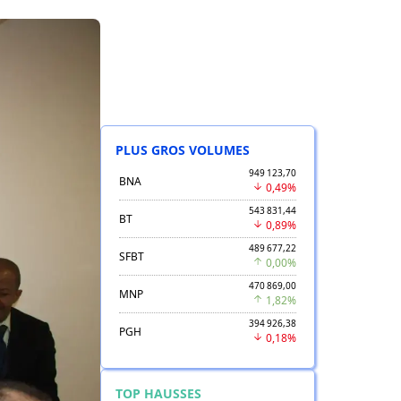
PLUS GROS VOLUMES
949 123,70
BNA
0,49%
543 831,44
BT
0,89%
489 677,22
SFBT
0,00%
470 869,00
MNP
1,82%
394 926,38
PGH
0,18%
TOP HAUSSES