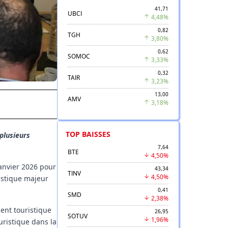
41,71
UBCI
4,48%
0,82
TGH
3,80%
0,62
SOMOC
3,33%
0,32
TAIR
3,23%
13,00
AMV
3,18%
TOP BAISSES
plusieurs
7,64
BTE
4,50%
janvier 2026 pour
43,34
TINV
4,50%
istique majeur
0,41
SMD
2,38%
ent touristique
26,95
SOTUV
1,96%
uristique dans la