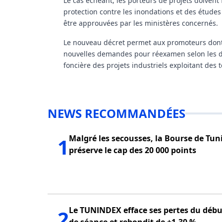
Le cas échéant, les porteurs de projets doiven
protection contre les inondations et des études 
être approuvées par les ministères concernés.
Le nouveau décret permet aux promoteurs dont
nouvelles demandes pour réexamen selon les disp
foncière des projets industriels exploitant des t
NEWS RECOMMANDÉES
Malgré les secousses, la Bourse de Tun
1
préserve le cap des 20 000 points
Le TUNINDEX efface ses pertes du débu
2
de séance et rebondit de +1,30 %