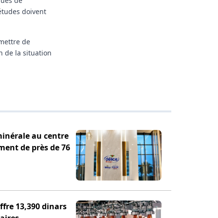
ques de
 études doivent
mettre de
 de la situation
minérale au centre
ement de près de 76
fre 13,390 dinars
aires