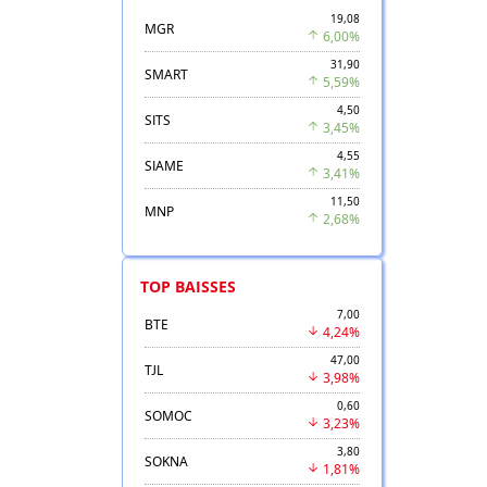
19,08
MGR
6,00%
31,90
SMART
5,59%
4,50
SITS
3,45%
4,55
SIAME
3,41%
11,50
MNP
2,68%
TOP BAISSES
7,00
BTE
4,24%
47,00
TJL
3,98%
0,60
SOMOC
3,23%
3,80
SOKNA
1,81%