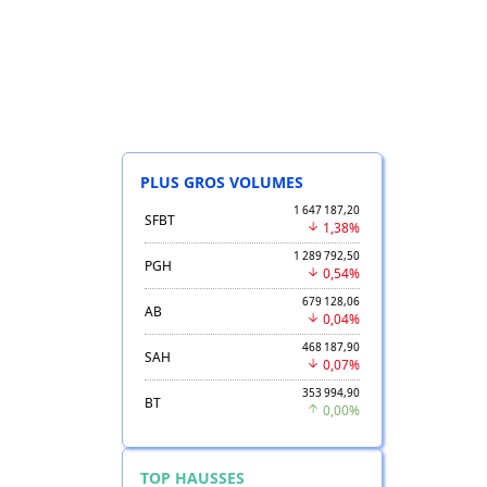
PLUS GROS VOLUMES
1 647 187,20
SFBT
1,38%
1 289 792,50
PGH
0,54%
679 128,06
AB
0,04%
468 187,90
SAH
0,07%
353 994,90
BT
0,00%
TOP HAUSSES