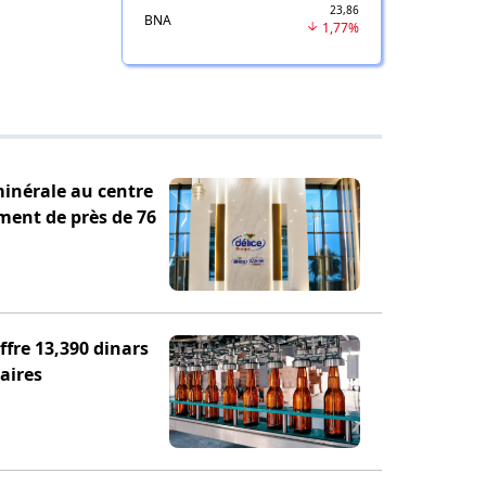
23,86
BNA
1,77%
minérale au centre
ement de près de 76
fre 13,390 dinars
aires