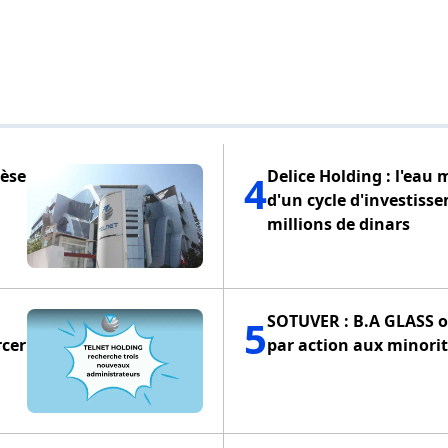
pèse
Delice Holding : l'eau 
4
d'un cycle d'investiss
millions de dinars
SOTUVER : B.A GLASS of
5
rcer
par action aux minorit