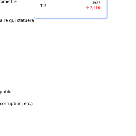
promettre
39,35
TLS
2,11%
aire qui statuera
 public
corruption, etc.)