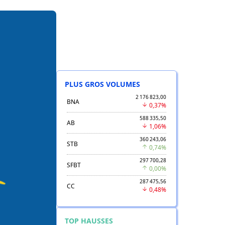
PLUS GROS VOLUMES
2 176 823,00
BNA
0,37%
588 335,50
AB
1,06%
360 243,06
STB
0,74%
297 700,28
SFBT
0,00%
287 475,56
CC
0,48%
TOP HAUSSES