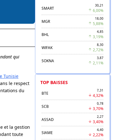
30,21
SMART
6,00%
18,00
MGR
5,88%
4,85
BHL
3,19%
8,30
WIFAK
2,72%
endant qui
3,87
SOKNA
2,11%
e Tunisie
TOP BAISSES
ans le respect
entations du
7,31
BTE
4,32%
0,78
SCB
3,70%
2,27
ASSAD
3,40%
e et la gestion
4,40
SIAME
ndant toute
2,22%