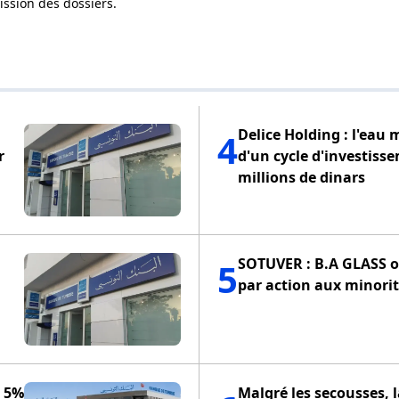
mission des dossiers.
Delice Holding : l'eau 
4
r
d'un cycle d'investiss
millions de dinars
SOTUVER : B.A GLASS of
5
par action aux minorit
e 5%
Malgré les secousses, 