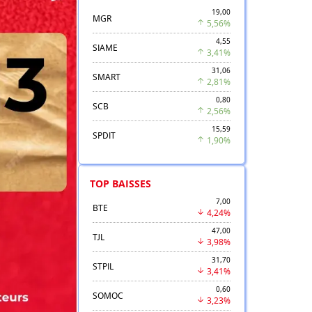
19,00
MGR
5,56%
4,55
SIAME
3,41%
31,06
SMART
2,81%
0,80
SCB
2,56%
15,59
SPDIT
1,90%
TOP BAISSES
7,00
BTE
4,24%
47,00
TJL
3,98%
31,70
STPIL
3,41%
0,60
SOMOC
3,23%