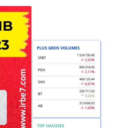
PLUS GROS VOLUMES
1 524 730,40
SFBT
2,63%
860 318,06
PGH
2,17%
468 120,44
SAH
0,07%
330 717,50
BT
0,00%
313 608,03
AB
1,09%
TOP HAUSSES