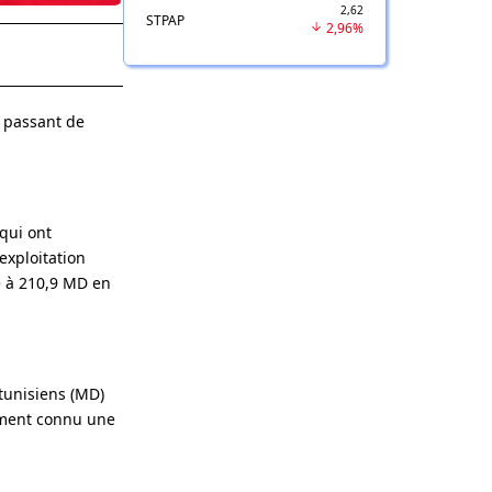
2,62
STPAP
2,96%
, passant de
qui ont
exploitation
é à 210,9 MD en
tunisiens (MD)
ement connu une