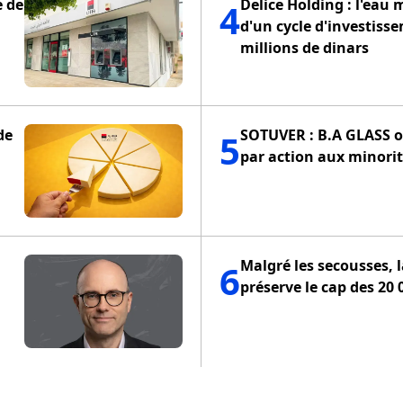
e de
Delice Holding : l'eau 
4
d'un cycle d'investiss
millions de dinars
de
SOTUVER : B.A GLASS of
5
par action aux minorit
Malgré les secousses, 
6
préserve le cap des 20 