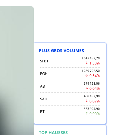
PLUS GROS VOLUMES
1 647 187,20
SFBT
1,38%
1 289 792,50
PGH
0,54%
679 128,06
AB
0,04%
468 187,90
SAH
0,07%
353 994,90
BT
0,00%
TOP HAUSSES