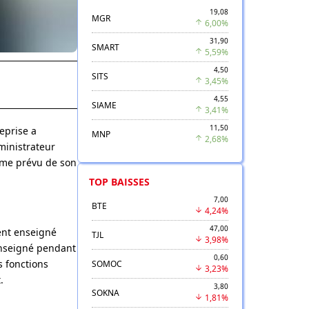
19,08
MGR
6,00%
31,90
SMART
5,59%
4,50
SITS
3,45%
4,55
SIAME
3,41%
11,50
reprise a
MNP
2,68%
ministrateur
erme prévu de son
TOP BAISSES
7,00
BTE
4,24%
47,00
ent enseigné
TJL
3,98%
 enseigné pendant
0,60
s fonctions
SOMOC
3,23%
.
3,80
SOKNA
1,81%