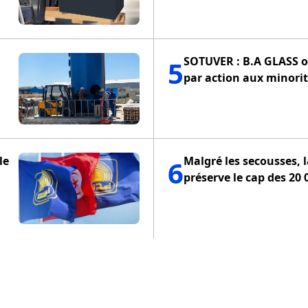
SOTUVER : B.A GLASS of
5
par action aux minorit
le
Malgré les secousses, 
6
préserve le cap des 20 