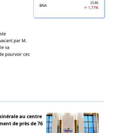
23,86
BNA
1,77%
oste
 vacant par M.
le va
de pourvoir ces
minérale au centre
ement de près de 76