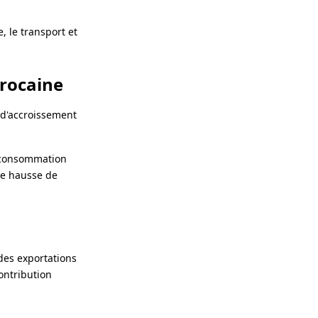
, le transport et
arocaine
 d'accroissement
a consommation
ne hausse de
des exportations
ontribution