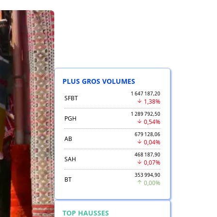
PLUS GROS VOLUMES
1 647 187,20
SFBT
1,38%
1 289 792,50
PGH
0,54%
679 128,06
AB
0,04%
468 187,90
SAH
0,07%
353 994,90
BT
0,00%
TOP HAUSSES