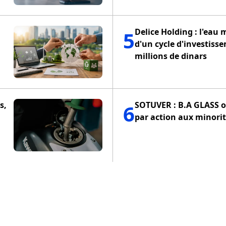
Delice Holding : l'eau 
5
d'un cycle d'investiss
millions de dinars
s,
SOTUVER : B.A GLASS of
6
par action aux minorit