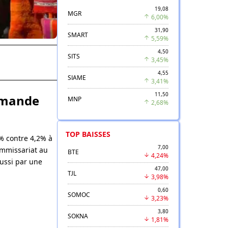
19,08
MGR
6,00%
31,90
SMART
5,59%
4,50
SITS
3,45%
4,55
SIAME
3,41%
11,50
emande
MNP
2,68%
TOP BAISSES
% contre 4,2% à
7,00
ommissariat au
BTE
4,24%
aussi par une
47,00
TJL
3,98%
0,60
SOMOC
3,23%
3,80
SOKNA
1,81%