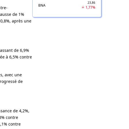
23,86
BNA
tre-
1,77%
 hausse de 1%
 0,8%, après une
passant de 6,9%
bée à 6,5% contre
cs, avec une
 progressé de
ssance de 4,2%,
,8% contre
3,1% contre