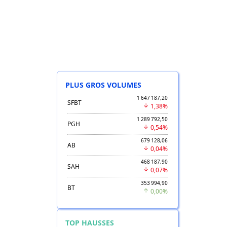
PLUS GROS VOLUMES
1 647 187,20
SFBT
1,38%
1 289 792,50
PGH
0,54%
679 128,06
AB
0,04%
468 187,90
SAH
0,07%
353 994,90
BT
0,00%
TOP HAUSSES