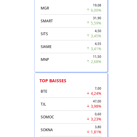
19,08
MGR
6,00%
31,90
SMART
5,59%
4,50
SITS
3,45%
4,55
SIAME
3,41%
11,50
MNP
2,68%
TOP BAISSES
7,00
BTE
4,24%
47,00
TJL
3,98%
0,60
SOMOC
3,23%
3,80
SOKNA
1,81%