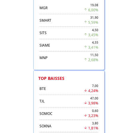
19,08
MGR
6,00%
31,90
SMART
5,59%
4,50
SITS
3,45%
4,55
SIAME
3,41%
11,50
MNP
2,68%
TOP BAISSES
7,00
BTE
4,24%
47,00
TJL
3,98%
0,60
SOMOC
3,23%
3,80
SOKNA
1,81%