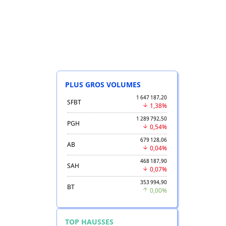
PLUS GROS VOLUMES
1 647 187,20
SFBT
1,38%
1 289 792,50
PGH
0,54%
679 128,06
AB
0,04%
468 187,90
SAH
0,07%
353 994,90
BT
0,00%
TOP HAUSSES