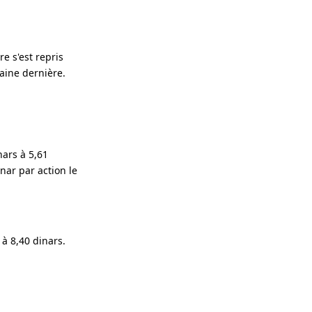
e s'est repris
aine dernière.
nars à 5,61
nar par action le
 à 8,40 dinars.