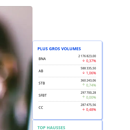
PLUS GROS VOLUMES
2 176 823,00
BNA
0,37%
588 335,50
AB
1,06%
360 243,06
STB
0,74%
297 700,28
SFBT
0,00%
287 475,56
CC
0,48%
TOP HAUSSES