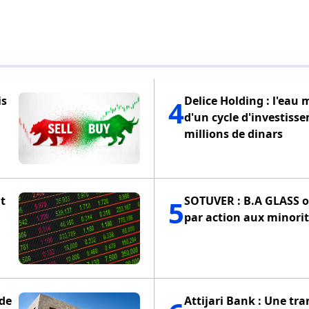
is
Delice Holding : l'eau 
4
d'un cycle d'investiss
millions de dinars
t
SOTUVER : B.A GLASS of
5
par action aux minorit
 de
Attijari Bank : Une tra