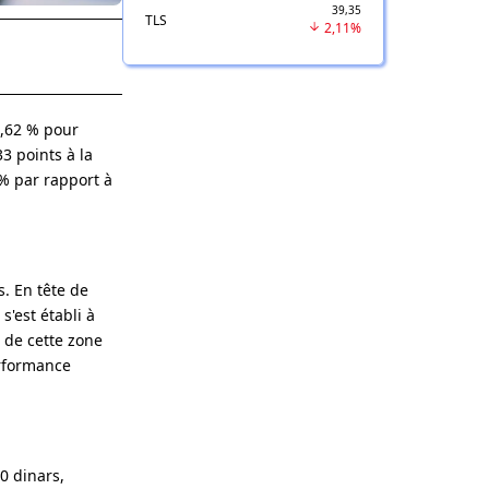
39,35
TLS
2,11%
,62 % pour
33 points à la
 % par rapport à
s. En tête de
s'est établi à
e de cette zone
erformance
0 dinars,