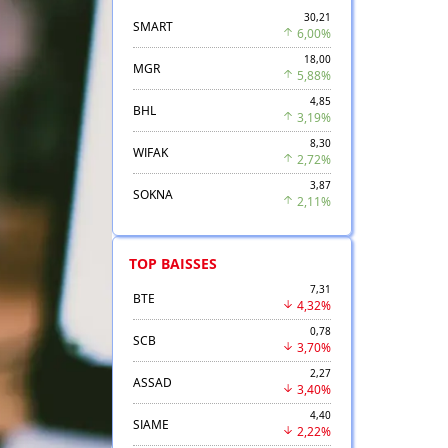
30,21
SMART
6,00%
18,00
MGR
5,88%
4,85
BHL
3,19%
8,30
WIFAK
2,72%
3,87
SOKNA
2,11%
TOP BAISSES
7,31
BTE
4,32%
0,78
SCB
3,70%
2,27
ASSAD
3,40%
4,40
SIAME
2,22%