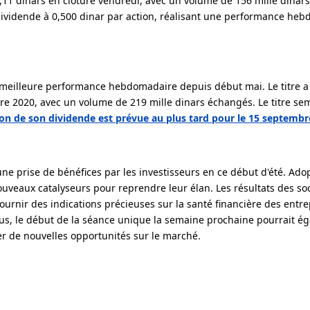
11 dinars en clôture vendredi, avec un volume de 156 mille dinars. 
dividende à 0,500 dinar par action, réalisant une performance he
meilleure performance hebdomadaire depuis début mai. Le titre a 
re 2020, avec un volume de 219 mille dinars échangés. Le titre se
ion de son dividende est prévue au plus tard pour le 15 septembr
ne prise de bénéfices par les investisseurs en ce début d'été. Ado
ouveaux catalyseurs pour reprendre leur élan. Les résultats des soc
ournir des indications précieuses sur la santé financière des entre
plus, le début de la séance unique la semaine prochaine pourrait é
r de nouvelles opportunités sur le marché.