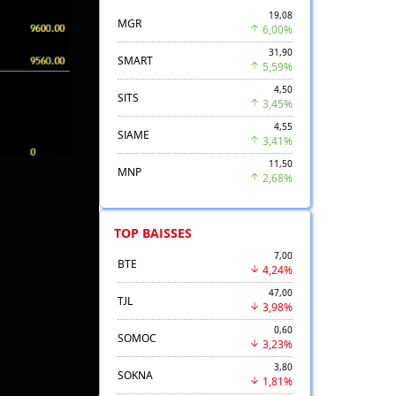
19,08
MGR
6,00%
31,90
SMART
5,59%
4,50
SITS
3,45%
4,55
SIAME
3,41%
11,50
MNP
2,68%
TOP BAISSES
7,00
BTE
4,24%
47,00
TJL
3,98%
0,60
SOMOC
3,23%
3,80
SOKNA
1,81%