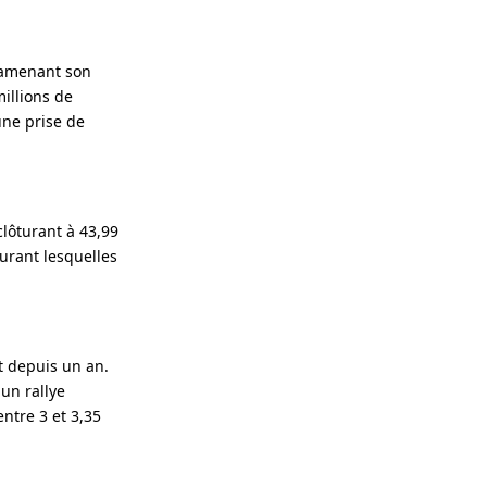
 ramenant son
illions de
une prise de
lôturant à 43,99
urant lesquelles
t depuis un an.
un rallye
ntre 3 et 3,35