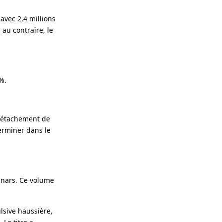
avec 2,4 millions
 au contraire, le
%.
 détachement de
terminer dans le
inars. Ce volume
lsive haussière,