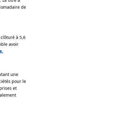
Le titre a
bdomadaire de
clôturé à 5,6
mble avoir
e.
ptant une
iétés pour le
prises et
galement