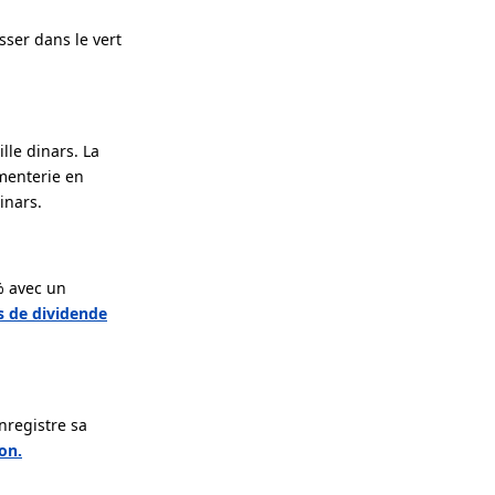
sser dans le vert
lle dinars. La
menterie en
inars.
% avec un
s de dividende
nregistre sa
on.