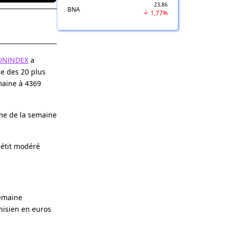
23,86
BNA
1,77%
UNINDEX
a
ce des 20 plus
maine à 4369
ume de la semaine
pétit modéré
emaine
unisien en euros