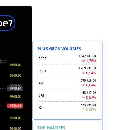
PLUS GROS VOLUMES
1 647 187,20
SFBT
1,38%
1 289 792,50
PGH
0,54%
679 128,06
AB
0,04%
468 187,90
SAH
0,07%
353 994,90
BT
0,00%
TOP HAUSSES