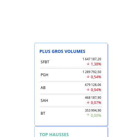
PLUS GROS VOLUMES
1 647 187,20
SFBT
1,38%
1 289 792,50
PGH
0,54%
679 128,06
AB
0,04%
468 187,90
SAH
0,07%
353 994,90
BT
0,00%
TOP HAUSSES