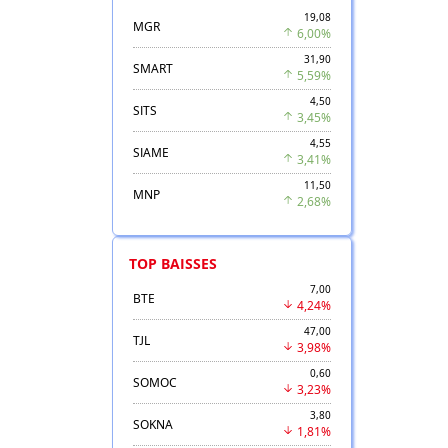
19,08
MGR
6,00%
31,90
SMART
5,59%
4,50
SITS
3,45%
4,55
SIAME
3,41%
11,50
MNP
2,68%
TOP BAISSES
7,00
BTE
4,24%
47,00
TJL
3,98%
0,60
SOMOC
3,23%
3,80
SOKNA
1,81%